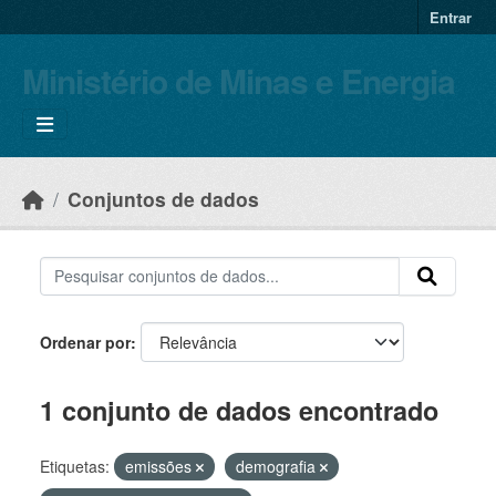
Skip to main content
Entrar
Ministério de Minas e Energia
Conjuntos de dados
Ordenar por
1 conjunto de dados encontrado
Etiquetas:
emissões
demografia