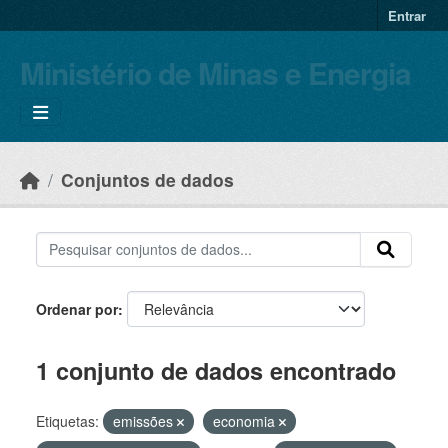
Skip to main content
Entrar
Ministério de Minas e Energia
Conjuntos de dados
Ordenar por
1 conjunto de dados encontrado
Etiquetas:
emissões
economia