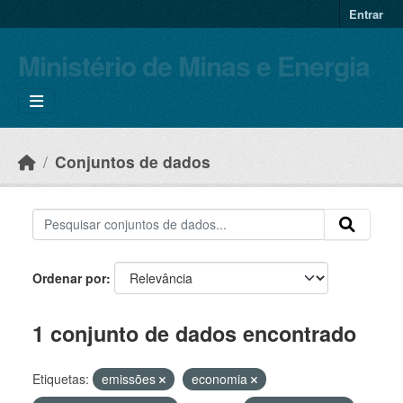
Skip to main content
Entrar
Ministério de Minas e Energia
Conjuntos de dados
Ordenar por
1 conjunto de dados encontrado
Etiquetas:
emissões
economia