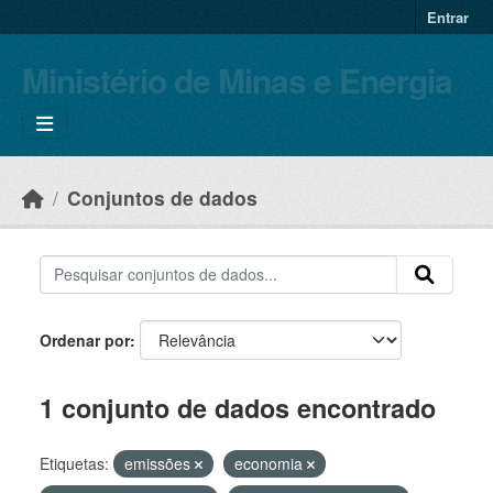
Skip to main content
Entrar
Ministério de Minas e Energia
Conjuntos de dados
Ordenar por
1 conjunto de dados encontrado
Etiquetas:
emissões
economia