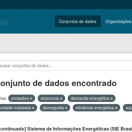
gia
Conjuntos de dados
Organizações
conjunto de dados encontrado
tas:
emissões
economia
demanda energética
cidade instalada
demografia
eficiência energética
equ
ontinuado] Sistema de Informações Energéticas (SIE Brasi