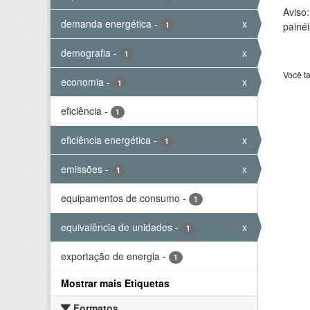
Aviso
demanda energética
-
x
1
painéi
demografia
-
x
1
Você t
economia
-
x
1
eficiência
-
1
eficiência energética
-
x
1
emissões
-
x
1
equipamentos de consumo
-
1
equivalência de unidades
-
x
1
exportação de energia
-
1
Mostrar mais Etiquetas
Formatos