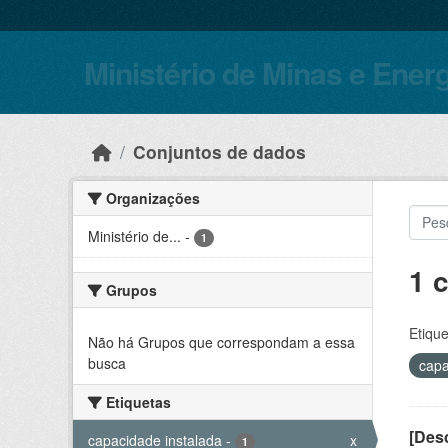
Skip to main content
Ministério de Minas e Ener
Conjuntos de dados
Organizações
Ministério de...
-
1
1 
Grupos
Etique
Não há Grupos que correspondam a essa
busca
capa
Etiquetas
[Desc
capacidade instalada
-
x
1