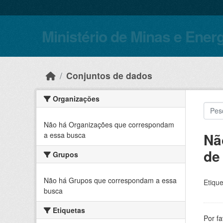
Skip to main content
Ministério de Minas e Ener
Conjuntos de dados
Organizações
Não há Organizações que correspondam
Nã
a essa busca
de
Grupos
Não há Grupos que correspondam a essa
Etique
busca
Etiquetas
Por f