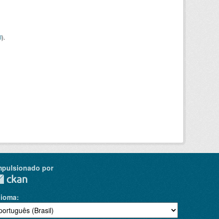
I
).
mpulsionado por
dioma