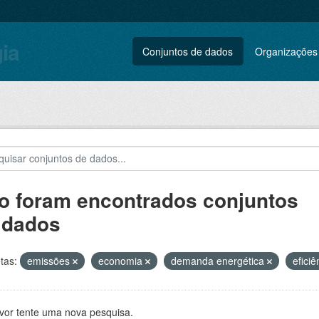
gia
Conjuntos de dados
Organizações
o foram encontrados conjuntos
 dados
tas:
emissões
economia
demanda energética
efici
avor tente uma nova pesquisa.