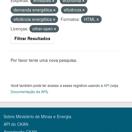
Etiquetas:
emissões
economia
demanda energética
eficiência
eficiência energética
Formatos:
HTML
Licenças:
other-open
Filtrar Resultados
Por favor tente uma nova pesquisa.
Você também pode ter acesso a esses registros usando a
API
(veja
Documentação da API
).
Sobre Ministério de Minas e Energia
API do CKAN
Associação CKAN