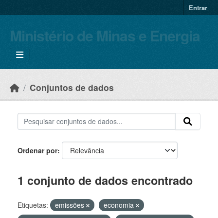
Skip to main content
Entrar
Ministério de Minas e Energia
Conjuntos de dados
Ordenar por
1 conjunto de dados encontrado
Etiquetas:
emissões
economia