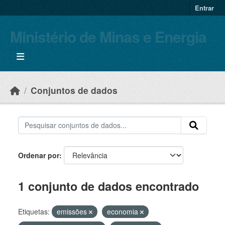
Skip to main content
Entrar
Ministério de Minas e Energia
Conjuntos de dados
Ordenar por
1 conjunto de dados encontrado
Etiquetas:
emissões
economia