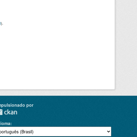
I
).
mpulsionado por
dioma