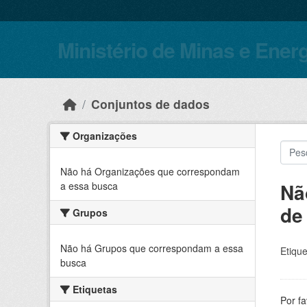
Skip to main content
Ministério de Minas e Ener
Conjuntos de dados
Organizações
Não há Organizações que correspondam
Nã
a essa busca
de
Grupos
Não há Grupos que correspondam a essa
Etique
busca
Etiquetas
Por f