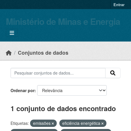
Skip to main content
Entrar
Ministério de Minas e Energia
Conjuntos de dados
Ordenar por
1 conjunto de dados encontrado
Etiquetas:
emissões
eficiência energética