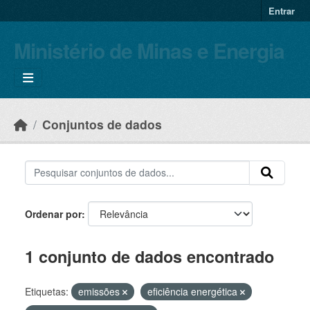
Skip to main content
Entrar
Ministério de Minas e Energia
Conjuntos de dados
Ordenar por
1 conjunto de dados encontrado
Etiquetas:
emissões
eficiência energética