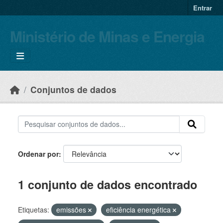
Skip to main content
Entrar
Ministério de Minas e Energia
Conjuntos de dados
Ordenar por
1 conjunto de dados encontrado
Etiquetas:
emissões
eficiência energética