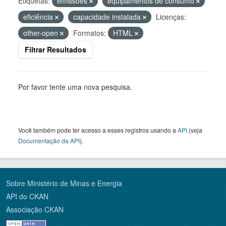
Etiquetas:
emissões
equipamentos de consumo
eficiência
capacidade instalada
Licenças:
other-open
Formatos:
HTML
Filtrar Resultados
Por favor tente uma nova pesquisa.
Você também pode ter acesso a esses registros usando a
API
(veja
Documentação da API
).
Sobre Ministério de Minas e Energia
API do CKAN
Associação CKAN