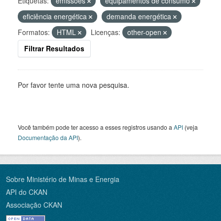
Etiquetas:
emissões
equipamentos de consumo
eficiência energética
demanda energética
Formatos:
HTML
Licenças:
other-open
Filtrar Resultados
Por favor tente uma nova pesquisa.
Você também pode ter acesso a esses registros usando a
API
(veja
Documentação da API
).
Sobre Ministério de Minas e Energia
API do CKAN
Associação CKAN