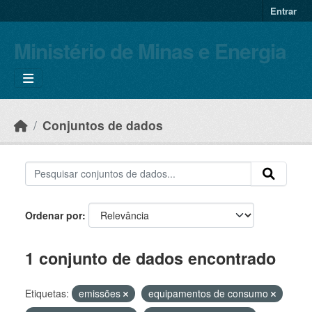
Skip to main content
Entrar
Ministério de Minas e Energia
Conjuntos de dados
Ordenar por
1 conjunto de dados encontrado
Etiquetas:
emissões
equipamentos de consumo