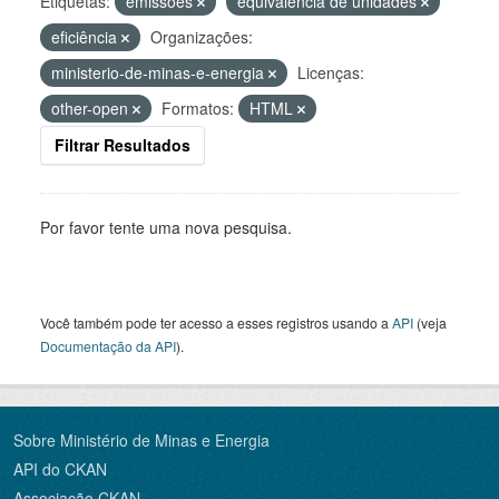
Etiquetas:
emissões
equivalência de unidades
eficiência
Organizações:
ministerio-de-minas-e-energia
Licenças:
other-open
Formatos:
HTML
Filtrar Resultados
Por favor tente uma nova pesquisa.
Você também pode ter acesso a esses registros usando a
API
(veja
Documentação da API
).
Sobre Ministério de Minas e Energia
API do CKAN
Associação CKAN