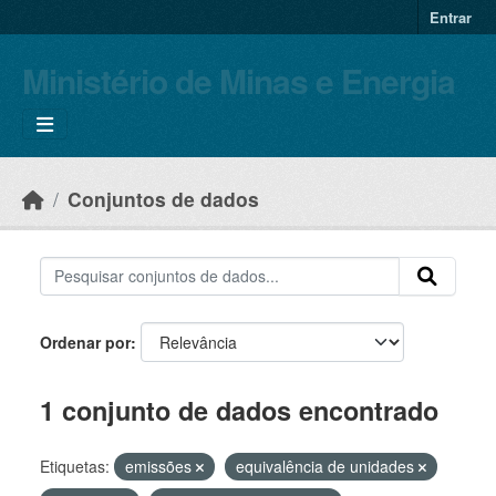
Skip to main content
Entrar
Ministério de Minas e Energia
Conjuntos de dados
Ordenar por
1 conjunto de dados encontrado
Etiquetas:
emissões
equivalência de unidades