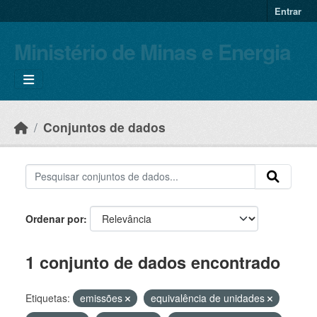
Skip to main content
Entrar
Ministério de Minas e Energia
Conjuntos de dados
Ordenar por
1 conjunto de dados encontrado
Etiquetas:
emissões
equivalência de unidades