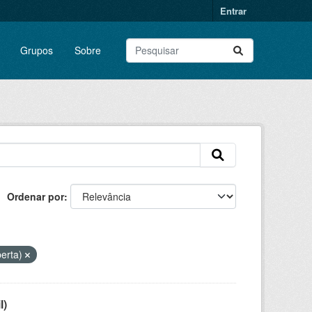
Entrar
Grupos
Sobre
Ordenar por
berta)
l)