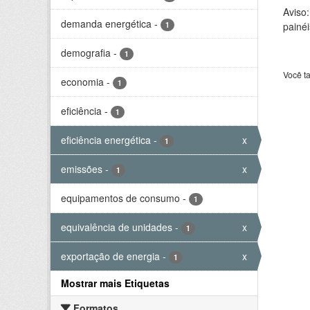
Aviso
demanda energética
-
1
painéi
demografia
-
1
Você t
economia
-
1
eficiência
-
1
eficiência energética
-
x
1
emissões
-
x
1
equipamentos de consumo
-
1
equivalência de unidades
-
x
1
exportação de energia
-
x
1
Mostrar mais Etiquetas
Formatos