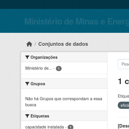
Skip to main content
Ministério de Minas e Ener
Conjuntos de dados
Organizações
Ministério de...
-
1
1 
Grupos
Etique
Não há Grupos que correspondam a essa
busca
efic
Etiquetas
[Desc
capacidade instalada
-
1