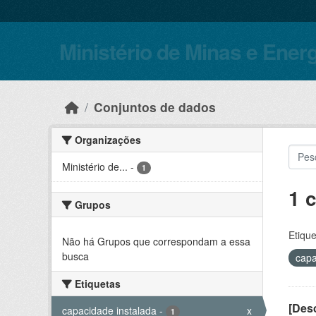
Skip to main content
Ministério de Minas e Ener
Conjuntos de dados
Organizações
Ministério de...
-
1
1 
Grupos
Etique
Não há Grupos que correspondam a essa
busca
capa
Etiquetas
[Desc
capacidade instalada
-
x
1