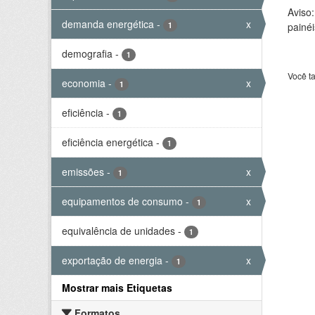
Aviso
demanda energética
-
x
1
painéi
demografia
-
1
Você t
economia
-
x
1
eficiência
-
1
eficiência energética
-
1
emissões
-
x
1
equipamentos de consumo
-
x
1
equivalência de unidades
-
1
exportação de energia
-
x
1
Mostrar mais Etiquetas
Formatos