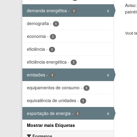
Aviso
demanda energética
-
x
1
painéi
demografia
-
1
Você t
economia
-
1
eficiência
-
1
eficiência energética
-
1
emissões
-
x
1
equipamentos de consumo
-
1
equivalência de unidades
-
1
exportação de energia
-
x
1
Mostrar mais Etiquetas
Formatos