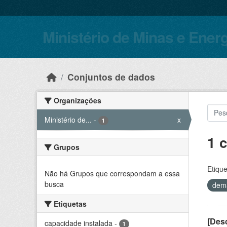
Skip to main content
Ministério de Minas e Ener
Conjuntos de dados
Organizações
Ministério de...
-
x
1
1 
Grupos
Etique
Não há Grupos que correspondam a essa
busca
dem
Etiquetas
[Desc
capacidade instalada
-
1