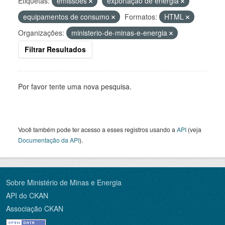
Etiquetas:
emissões
exportação de energia
equipamentos de consumo
Formatos:
HTML
Organizações:
ministerio-de-minas-e-energia
Filtrar Resultados
Por favor tente uma nova pesquisa.
Você também pode ter acesso a esses registros usando a
API
(veja
Documentação da API
).
Sobre Ministério de Minas e Energia
API do CKAN
Associação CKAN