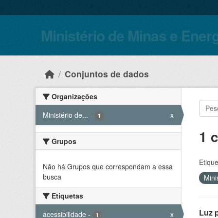
Skip to main content
Ministério de Minas e Ener
Conjuntos de dados
Organizações
Ministério de...
-
x
1
1 
Grupos
Etique
Não há Grupos que correspondam a essa
busca
Mini
Etiquetas
Luz 
acessibilidade
-
x
1