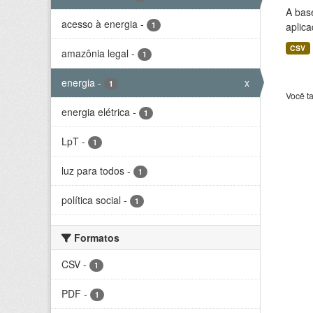
A bas
acesso à energia
-
1
aplica
CSV
amazônia legal
-
1
energia
-
x
1
Você t
energia elétrica
-
1
LpT
-
1
luz para todos
-
1
política social
-
1
Formatos
CSV
-
1
PDF
-
1