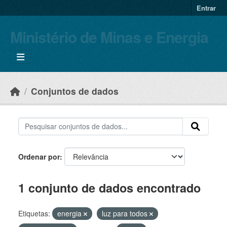
Skip to main content
Entrar
Ministério de Minas e Energia
Conjuntos de dados
Ordenar por
1 conjunto de dados encontrado
Etiquetas:
energia
luz para todos