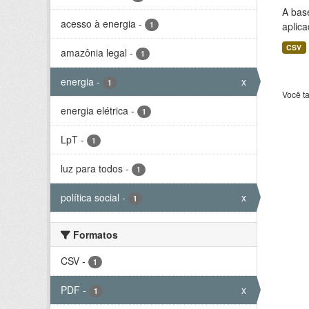
A bas
acesso à energia
-
1
aplica
CSV
amazônia legal
-
1
energia
-
x
1
Você t
energia elétrica
-
1
LpT
-
1
luz para todos
-
1
política social
-
x
1
Formatos
CSV
-
1
PDF
-
x
1