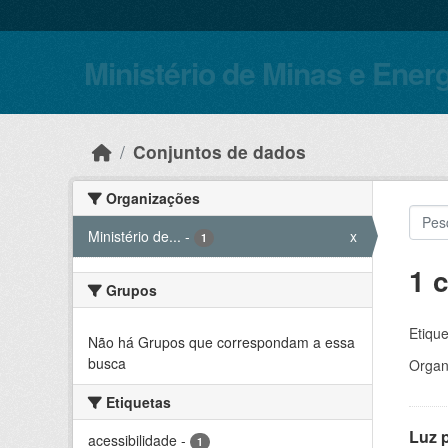
Skip to main content
Ministério de Minas e Ener
Conjuntos de dados
Organizações
Ministério de...
-
x
1
1 
Grupos
Etique
Não há Grupos que correspondam a essa
busca
Organ
Etiquetas
Luz 
acessibilidade
-
1