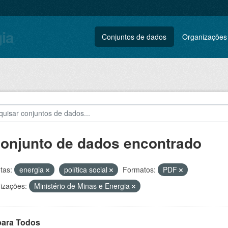
gia
Conjuntos de dados
Organizações
conjunto de dados encontrado
tas:
energia
política social
Formatos:
PDF
izações:
Ministério de Minas e Energia
para Todos