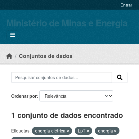
Skip to main content
Entrar
Ministério de Minas e Energia
Conjuntos de dados
Ordenar por
1 conjunto de dados encontrado
Etiquetas:
energia elétrica
LpT
energia