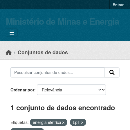
Skip to main content
Entrar
Ministério de Minas e Energia
Conjuntos de dados
Ordenar por
1 conjunto de dados encontrado
Etiquetas:
energia elétrica
LpT