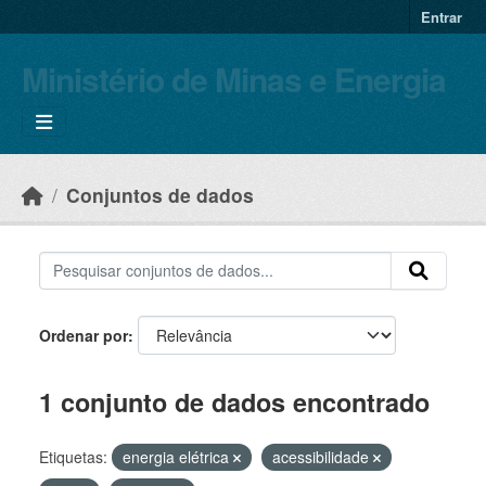
Skip to main content
Entrar
Ministério de Minas e Energia
Conjuntos de dados
Ordenar por
1 conjunto de dados encontrado
Etiquetas:
energia elétrica
acessibilidade