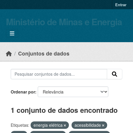
Skip to main content
Entrar
Ministério de Minas e Energia
Conjuntos de dados
Ordenar por
1 conjunto de dados encontrado
Etiquetas:
energia elétrica
acessibilidade