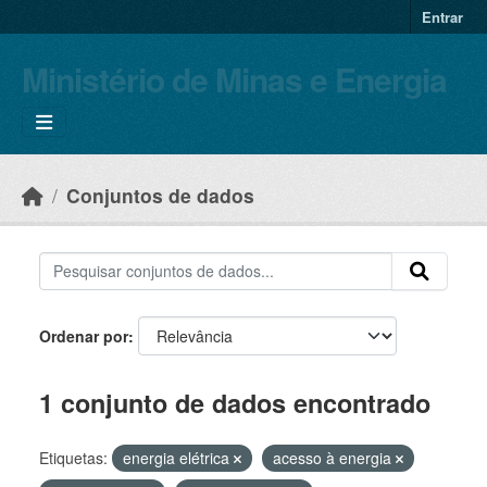
Skip to main content
Entrar
Ministério de Minas e Energia
Conjuntos de dados
Ordenar por
1 conjunto de dados encontrado
Etiquetas:
energia elétrica
acesso à energia