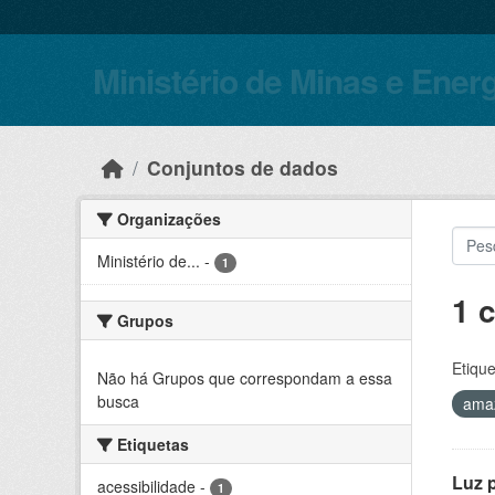
Skip to main content
Ministério de Minas e Ener
Conjuntos de dados
Organizações
Ministério de...
-
1
1 
Grupos
Etique
Não há Grupos que correspondam a essa
busca
amaz
Etiquetas
Luz 
acessibilidade
-
1