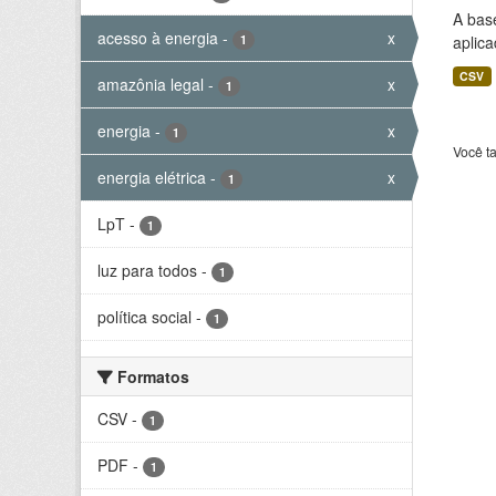
A bas
acesso à energia
-
x
1
aplica
CSV
amazônia legal
-
x
1
energia
-
x
1
Você t
energia elétrica
-
x
1
LpT
-
1
luz para todos
-
1
política social
-
1
Formatos
CSV
-
1
PDF
-
1