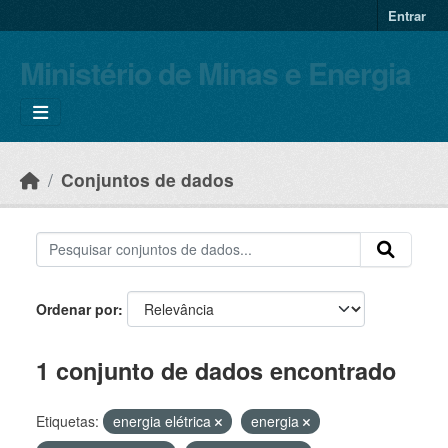
Skip to main content
Entrar
Ministério de Minas e Energia
Conjuntos de dados
Ordenar por
1 conjunto de dados encontrado
Etiquetas:
energia elétrica
energia