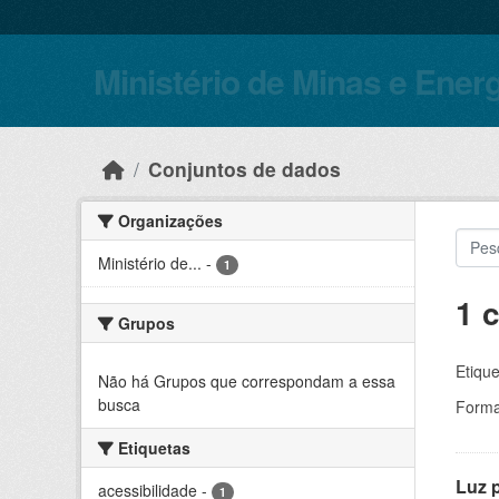
Skip to main content
Ministério de Minas e Ener
Conjuntos de dados
Organizações
Ministério de...
-
1
1 
Grupos
Etique
Não há Grupos que correspondam a essa
busca
Forma
Etiquetas
Luz 
acessibilidade
-
1