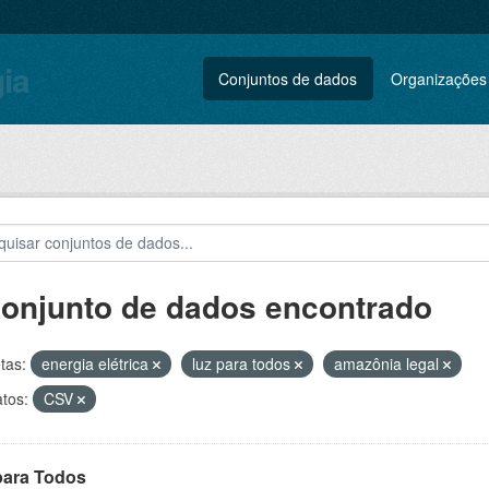
gia
Conjuntos de dados
Organizações
conjunto de dados encontrado
tas:
energia elétrica
luz para todos
amazônia legal
tos:
CSV
para Todos