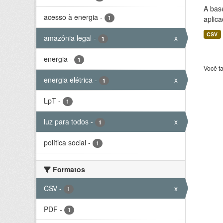
A bas
acesso à energia
-
1
aplica
CSV
amazônia legal
-
x
1
energia
-
1
Você t
energia elétrica
-
x
1
LpT
-
1
luz para todos
-
x
1
política social
-
1
Formatos
CSV
-
x
1
PDF
-
1