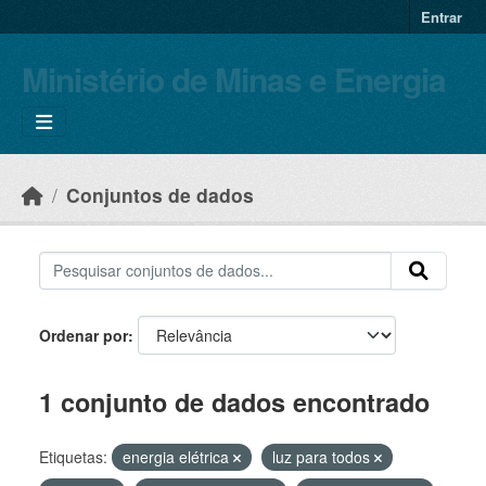
Skip to main content
Entrar
Ministério de Minas e Energia
Conjuntos de dados
Ordenar por
1 conjunto de dados encontrado
Etiquetas:
energia elétrica
luz para todos