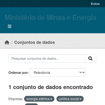
Skip to main content
Entrar
Ministério de Minas e Energia
Conjuntos de dados
Ordenar por
1 conjunto de dados encontrado
Etiquetas:
energia elétrica
política social