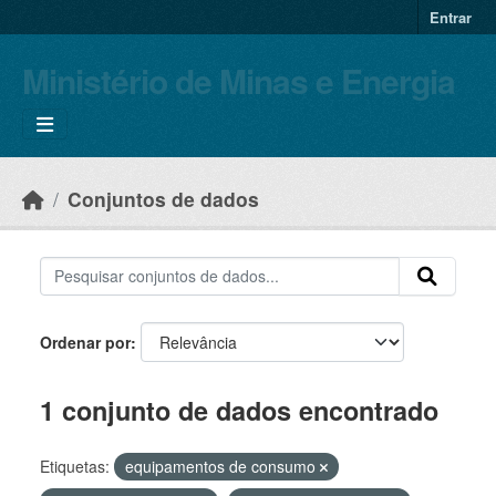
Skip to main content
Entrar
Ministério de Minas e Energia
Conjuntos de dados
Ordenar por
1 conjunto de dados encontrado
Etiquetas:
equipamentos de consumo