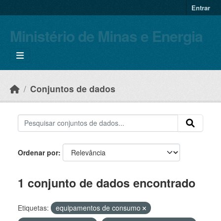
Skip to main content
Entrar
Ministério de Minas e Energia
Conjuntos de dados
Ordenar por
1 conjunto de dados encontrado
Etiquetas:
equipamentos de consumo