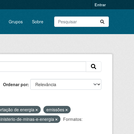
Entrar
Grupos
Sobre
Ordenar por
rtação de energia
emissões
inisterio-de-minas-e-energia
Formatos: