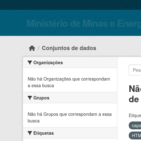
Skip to main content
Ministério de Minas e Ener
Conjuntos de dados
Organizações
Não há Organizações que correspondam
Nã
a essa busca
de
Grupos
Não há Grupos que correspondam a essa
Etique
busca
capa
Etiquetas
HT