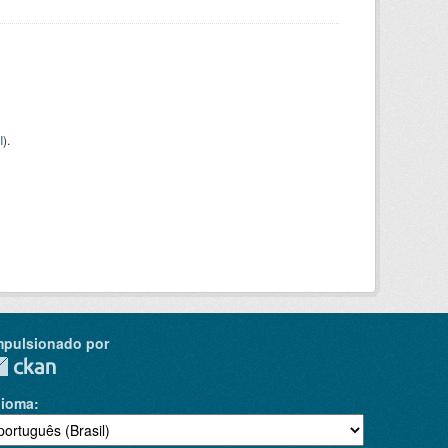
I
).
mpulsionado por
dioma