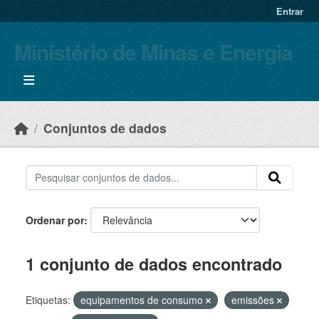
Skip to main content
Entrar
Ministério de Minas e Energia
Conjuntos de dados
Ordenar por
1 conjunto de dados encontrado
Etiquetas:
equipamentos de consumo
emissões