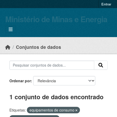
Skip to main content
Entrar
Ministério de Minas e Energia
Conjuntos de dados
Ordenar por
1 conjunto de dados encontrado
Etiquetas:
equipamentos de consumo