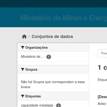
Skip to main content
Ministério de Minas e Ener
Conjuntos de dados
Organizações
Ministério de...
-
1
1 
Grupos
Etique
Não há Grupos que correspondam a essa
busca
Etiquetas
[Desc
Aviso
capacidade instalada
-
1