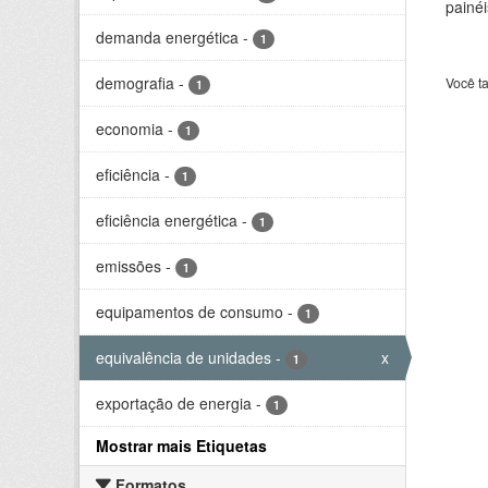
painéi
demanda energética
-
1
demografia
-
Você t
1
economia
-
1
eficiência
-
1
eficiência energética
-
1
emissões
-
1
equipamentos de consumo
-
1
equivalência de unidades
-
x
1
exportação de energia
-
1
Mostrar mais Etiquetas
Formatos