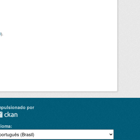
I
).
mpulsionado por
dioma