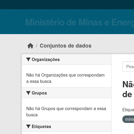
Skip to main content
Ministério de Minas e Ener
Conjuntos de dados
Organizações
Não há Organizações que correspondam
Nã
a essa busca
de
Grupos
Não há Grupos que correspondam a essa
Etique
busca
mini
Etiquetas