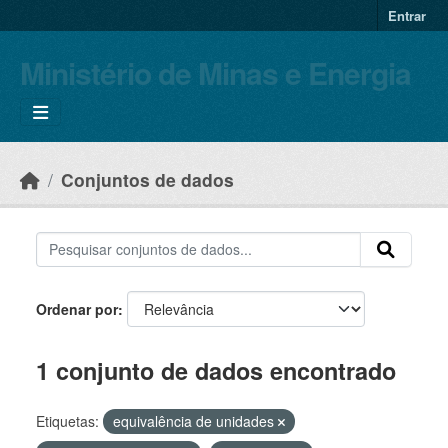
Skip to main content
Entrar
Ministério de Minas e Energia
Conjuntos de dados
Ordenar por
1 conjunto de dados encontrado
Etiquetas:
equivalência de unidades