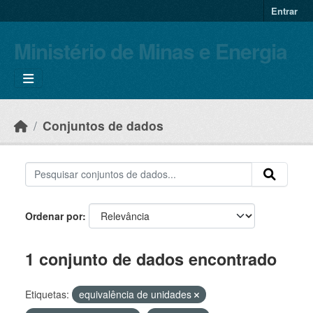
Skip to main content
Entrar
Ministério de Minas e Energia
Conjuntos de dados
Ordenar por
1 conjunto de dados encontrado
Etiquetas:
equivalência de unidades