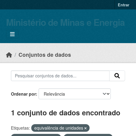
Skip to main content
Entrar
Ministério de Minas e Energia
Conjuntos de dados
Ordenar por
1 conjunto de dados encontrado
Etiquetas:
equivalência de unidades