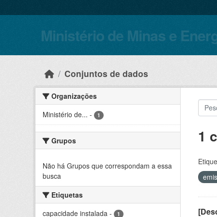
Skip to main content
Ministério de Minas e Ener
Conjuntos de dados
Organizações
Ministério de...
-
1
1 
Grupos
Etique
Não há Grupos que correspondam a essa
busca
emi
Etiquetas
[Desc
capacidade instalada
-
1