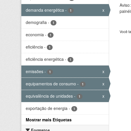
Aviso
demanda energética
-
x
1
painéi
demografia
-
1
Você t
economia
-
1
eficiência
-
1
eficiência energética
-
1
emissões
-
x
1
equipamentos de consumo
-
x
1
equivalência de unidades
-
x
1
exportação de energia
-
1
Mostrar mais Etiquetas
Formatos