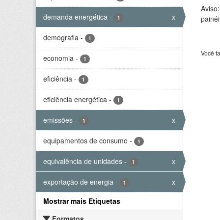
Aviso
demanda energética
-
x
1
painéi
demografia
-
1
Você t
economia
-
1
eficiência
-
1
eficiência energética
-
1
emissões
-
x
1
equipamentos de consumo
-
1
equivalência de unidades
-
x
1
exportação de energia
-
x
1
Mostrar mais Etiquetas
Formatos