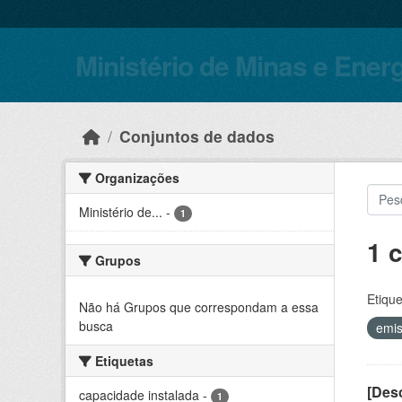
Skip to main content
Ministério de Minas e Ener
Conjuntos de dados
Organizações
Ministério de...
-
1
1 
Grupos
Etique
Não há Grupos que correspondam a essa
busca
emi
Etiquetas
[Desc
capacidade instalada
-
1