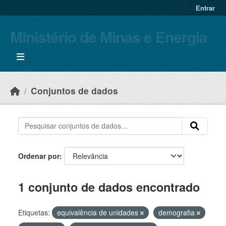
Skip to main content
Entrar
Ministério de Minas e Energia
Conjuntos de dados
Ordenar por
1 conjunto de dados encontrado
Etiquetas:
equivalência de unidades
demografia