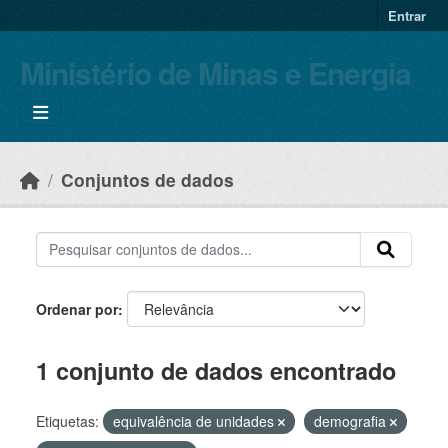
Skip to main content
Entrar
Ministério de Minas e Energia
Conjuntos de dados
Ordenar por
1 conjunto de dados encontrado
Etiquetas:
equivalência de unidades
demografia